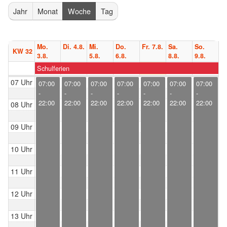
Jahr
Monat
Woche
Tag
Mo.
Di. 4.8.
Mi.
Do.
Fr. 7.8.
Sa.
So.
KW 32
3.8.
5.8.
6.8.
8.8.
9.8.
Schulferien
07 Uhr
07:00
07:00
07:00
07:00
07:00
07:00
07:00
-
-
-
-
-
-
-
22:00
22:00
22:00
22:00
22:00
22:00
22:00
08 Uhr
09 Uhr
10 Uhr
11 Uhr
12 Uhr
13 Uhr