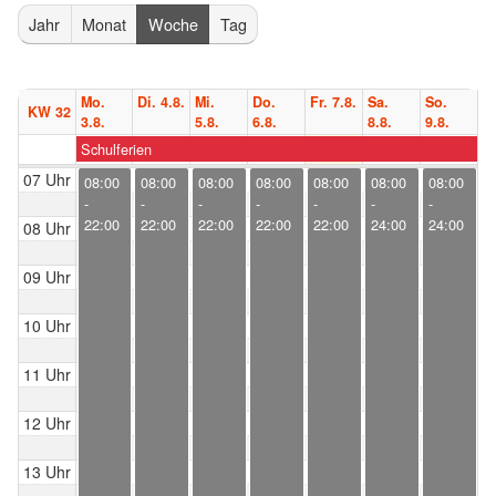
Jahr
Monat
Woche
Tag
Mo.
Di. 4.8.
Mi.
Do.
Fr. 7.8.
Sa.
So.
KW 32
3.8.
5.8.
6.8.
8.8.
9.8.
Schulferien
07 Uhr
08:00
08:00
08:00
08:00
08:00
08:00
08:00
-
-
-
-
-
-
-
22:00
22:00
22:00
22:00
22:00
24:00
24:00
08 Uhr
09 Uhr
10 Uhr
11 Uhr
12 Uhr
13 Uhr